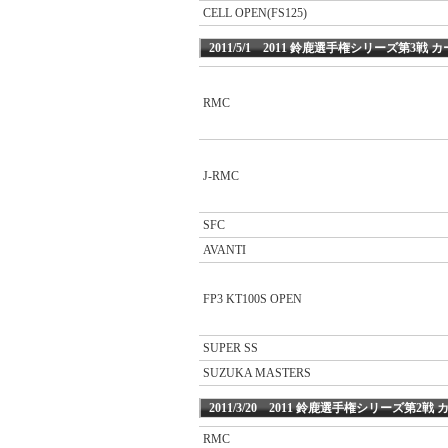
CELL OPEN(FS125)
2011/5/1 2011 鈴鹿選手権シリーズ第3戦 カ
RMC
J-RMC
SFC
AVANTI
FP3 KT100S OPEN
SUPER SS
SUZUKA MASTERS
2011/3/20 2011 鈴鹿選手権シリーズ第2戦 
RMC