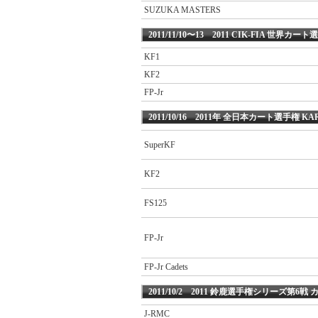
SUZUKA MASTERS
2011/11/10〜13 2011 CIK-FIA 世界カ
KF1
KF2
FP-Jr
2011/10/16 2011年 全日本カート選手権 KAR
SuperKF
KF2
FS125
FP-Jr
FP-Jr Cadets
2011/10/2 2011 鈴鹿選手権シリーズ第6戦 
J-RMC