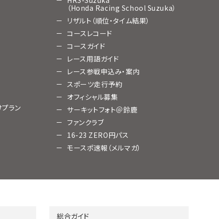
HRS-Suzuka
（Honda Racing School Suzuka）
リザルト（順位・タイム結果）
コースレコード
コースガイド
レース用語ガイド
レース参戦申込み・案内
スポーツ走行予約
オフィシャル募集
けプラン
サーキットフォト＠鈴鹿
ファンクラブ
16-23 ZERO円パス
モースポ速報（メルマガ）
総合ガイド