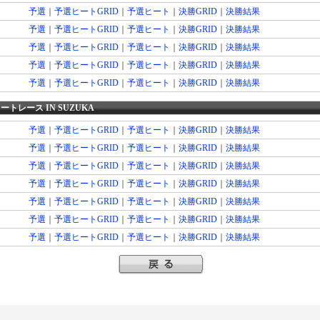
予選
｜
予選ヒートGRID
｜
予選ヒート
｜
決勝GRID
｜
決勝結果
予選
｜
予選ヒートGRID
｜
予選ヒート
｜
決勝GRID
｜
決勝結果
予選
｜
予選ヒートGRID
｜
予選ヒート
｜
決勝GRID
｜
決勝結果
予選
｜
予選ヒートGRID
｜
予選ヒート
｜
決勝GRID
｜
決勝結果
予選
｜
予選ヒートGRID
｜
予選ヒート
｜
決勝GRID
｜
決勝結果
カートレース IN SUZUKA
予選
｜
予選ヒートGRID
｜
予選ヒート
｜
決勝GRID
｜
決勝結果
予選
｜
予選ヒートGRID
｜
予選ヒート
｜
決勝GRID
｜
決勝結果
予選
｜
予選ヒートGRID
｜
予選ヒート
｜
決勝GRID
｜
決勝結果
予選
｜
予選ヒートGRID
｜
予選ヒート
｜
決勝GRID
｜
決勝結果
予選
｜
予選ヒートGRID
｜
予選ヒート
｜
決勝GRID
｜
決勝結果
予選
｜
予選ヒートGRID
｜
予選ヒート
｜
決勝GRID
｜
決勝結果
予選
｜
予選ヒートGRID
｜
予選ヒート
｜
決勝GRID
｜
決勝結果