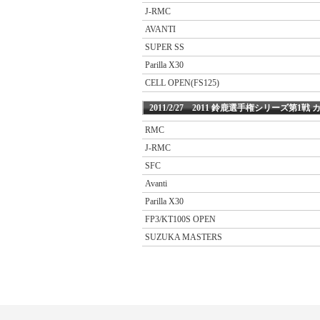
J-RMC
AVANTI
SUPER SS
Parilla X30
CELL OPEN(FS125)
2011/2/27 2011 鈴鹿選手権シリーズ第1戦 
RMC
J-RMC
SFC
Avanti
Parilla X30
FP3/KT100S OPEN
SUZUKA MASTERS