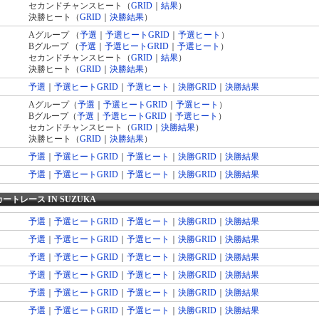
セカンドチャンスヒート（
GRID
｜
結果
）
決勝ヒート（
GRID
｜
決勝結果
）
Aグループ （
予選
｜
予選ヒートGRID
｜
予選ヒート
）
Bグループ （
予選
｜
予選ヒートGRID
｜
予選ヒート
）
セカンドチャンスヒート（
GRID
｜
結果
）
決勝ヒート（
GRID
｜
決勝結果
）
予選
｜
予選ヒートGRID
｜
予選ヒート
｜
決勝GRID
｜
決勝結果
Aグループ（
予選
｜
予選ヒートGRID
｜
予選ヒート
）
Bグループ（
予選
｜
予選ヒートGRID
｜
予選ヒート
）
セカンドチャンスヒート（
GRID
｜
決勝結果
）
決勝ヒート（
GRID
｜
決勝結果
）
予選
｜
予選ヒートGRID
｜
予選ヒート
｜
決勝GRID
｜
決勝結果
予選
｜
予選ヒートGRID
｜
予選ヒート
｜
決勝GRID
｜
決勝結果
 カートレース IN SUZUKA
予選
｜
予選ヒートGRID
｜
予選ヒート
｜
決勝GRID
｜
決勝結果
予選
｜
予選ヒートGRID
｜
予選ヒート
｜
決勝GRID
｜
決勝結果
予選
｜
予選ヒートGRID
｜
予選ヒート
｜
決勝GRID
｜
決勝結果
予選
｜
予選ヒートGRID
｜
予選ヒート
｜
決勝GRID
｜
決勝結果
予選
｜
予選ヒートGRID
｜
予選ヒート
｜
決勝GRID
｜
決勝結果
予選
｜
予選ヒートGRID
｜
予選ヒート
｜
決勝GRID
｜
決勝結果