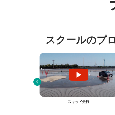
スクールのプ
Prev
ローム
スキッド走行