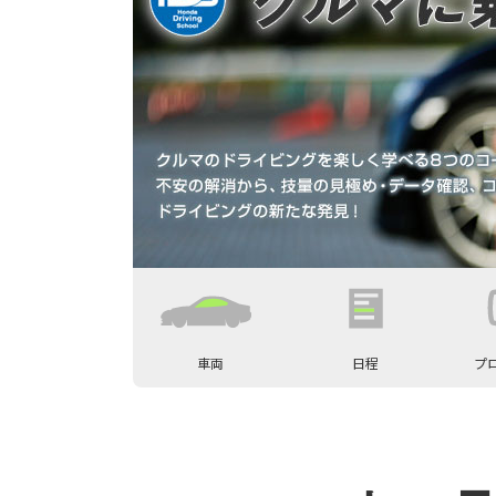
車両
日程
プ