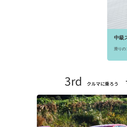
中級
滑りの
3rd
クルマに乗ろう