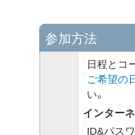
参加方法
日程とコ
ご希望の
い。
インター
ID&パス