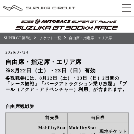
チケット
【観戦券】
16-23 ZERO円パス
SUPER GT 第5戦
チケット一覧
自由席・指定席・エリア席
自由席・指定席・エリア席
2026/07/24
V1席ファンシート
自由席・指定席・エリア席
※8月22日（土）・23日（日）有効
S席ファミリーシート
各観戦券には、8月22日（土）・23日（日）2日間の
車いす席
「レース観戦」「パークアトラクション乗り放題」「プ
ール（アクア・アドベンチャー）利用」が含まれます。
VIPスイート・プレミアム
自由席観戦券
ホスピタリティラウンジ・プレミアム
前売券
当日券
ホスピタリティラウンジ
MobilityStat
MobilityStat
現地チケット