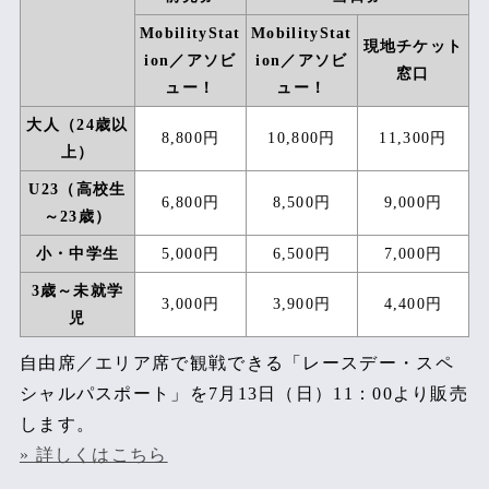
【前売駐車券】
MobilityStat
MobilityStat
現地チケット
ion／アソビ
ion／アソビ
窓口
前売指定駐車券
ュー！
ュー！
【その他チケット情報】
大人（24歳以
8,800円
10,800円
11,300円
上）
あとからふるさと応援納税®
U23（高校生
6,800円
8,500円
9,000円
コースガイド
～23歳）
小・中学生
5,000円
6,500円
7,000円
観戦席座席表
3歳～未就学
3,000円
3,900円
4,400円
各種チケット内容比較表
児
各種入場特典および
自由席／エリア席で観戦できる「レースデー・スペ
パスポートをお持ちの方へ
シャルパスポート」を7月13日（日）11：00より販売
します。
チケット販売について
» 詳しくはこちら
手数料一覧