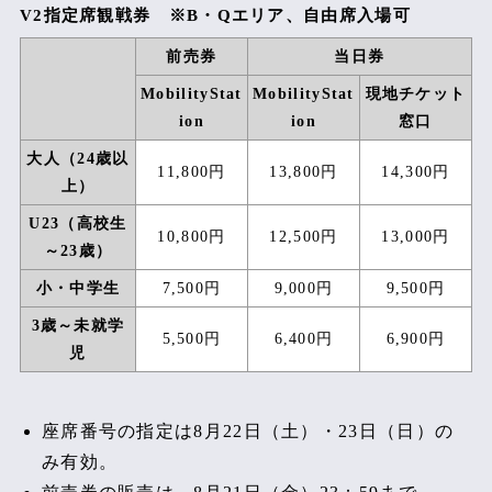
「白子駅西口～鈴鹿サーキット」臨時バス
V2指定席観戦券 ※B・Qエリア、自由席入場可
はじめての観戦ガイド
前売券
当日券
MobilityStat
MobilityStat
現地チケット
その他の情報
ion
ion
窓口
入退場方法
大人（24歳以
11,800円
13,800円
14,300円
上）
レース観戦にあたっての注意事項
U23（高校生
10,800円
12,500円
13,000円
ゲートオープン時間（PDF：233KB）
～23歳）
小・中学生
7,500円
9,000円
9,500円
西コースシャトル
3歳～未就学
5,500円
6,400円
6,900円
児
座席番号の指定は8月22日（土）・23日（日）の
み有効。