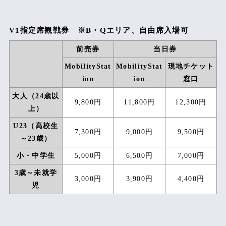
チケット決済・受取方法、リセール、アップグレード早見表（PDF：
531KB）
V1指定席観戦券 ※B・Qエリア、自由席入場可
前売券
当日券
タイムテーブル
MobilityStat
MobilityStat
現地チケット
レース情報
ion
ion
窓口
イベント
大人（24歳以
9,800円
11,800円
12,300円
上）
アクセス
U23（高校生
7,300円
9,000円
9,500円
～23歳）
前売駐車場
小・中学生
5,000円
6,500円
7,000円
当日駐車場
3歳～未就学
3,000円
3,900円
4,400円
車・バイクをご利用の方
児
電車・バスをご利用の方