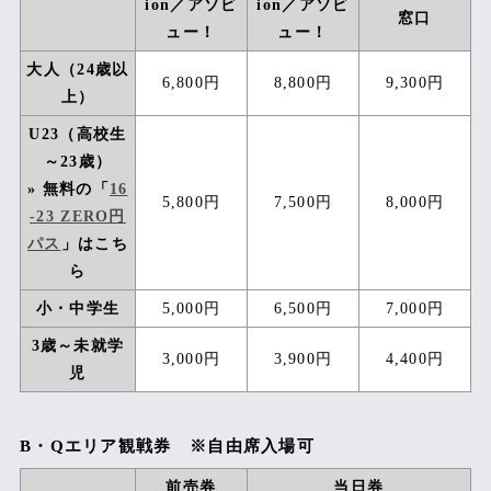
ion／アソビ
ion／アソビ
ホスピタリティテラス
窓口
ュー！
ュー！
ホスピタリティクラブ
大人（24歳以
6,800円
8,800円
9,300円
上）
ホスピタリティクラブ・プライベート
U23（高校生
GRAN VIEWシート
～23歳）
» 無料の「
16
パノラマルーム
5,800円
7,500円
8,000円
-23 ZERO円
パス
」はこち
パノラマテラス
ら
S-BOX
小・中学生
5,000円
6,500円
7,000円
R-BOX
3歳～未就学
3,000円
3,900円
4,400円
児
【イベントパス】
パドックパス
B・Qエリア観戦券 ※自由席入場可
ピットウォークパス
前売券
当日券