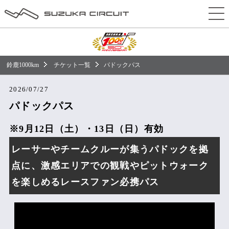
50回記念大会特別コンテンツ
チケット
タイムテーブル
鈴鹿1000km
チケット一覧
パドックパス
エントリー
2026/07/27
イベント
パドックパス
アクセス
※9月12日（土）・13日（日）有効
前売駐車場
レーサーやチームクルーが集うパドックを拠
点に、激感エリアでの観戦やピットウォーク
当日駐車場
を楽しめるレースファン必携パス
車・バイクをご利用の方
電車・バスをご利用の方