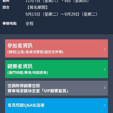
11月7日（星期六）・8日（星期日）
最終
【報名期間】
回合
9月15日（星期二）～9月29日（星期二）
全程
舉辦地點
參加者資訊
(規則/公告/各場次資訊/提交文件等)
觀賽者資訊
(開門時間/費用/時間表等)
空調附帶觀賽空間
賽車場景觀休息室「VIP觀賽套房」
常見問題Q&A在這裡