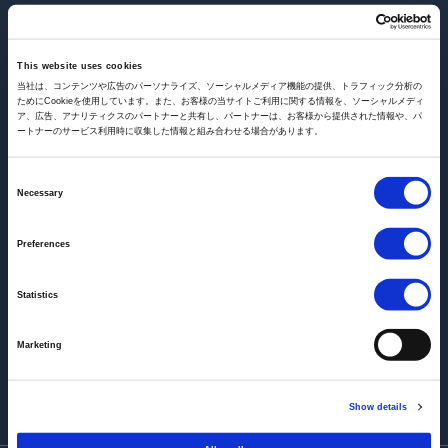
2026年8月6日
This website uses cookies
已刊登第3戰結束時的積分排名。詳細請點此處
当社は、コンテンツや広告のパーソナライズ、ソーシャルメディア機能の提供、トラフィック分析の
ためにCookieを使用しています。また、お客様の当サイトご利用に関する情報を、ソーシャルメディ
ア、広告、アナリティクスのパートナーと共有し、パートナーは、お客様から提供された情報や、パ
2026年6月15日
ートナーのサービス利用時に収集した情報と組み合わせる場合があります。
已刊登第2戰結束時的積分排名。詳細請點此處
Consent
2026年5月8日
Necessary
Selection
已刊登第1戰結束時的積分排名。詳細請點此處
Preferences
2026年1月26日
【確定版】已刊登2026鈴鹿星期日公路賽特別規則書。詳
Statistics
細請點此處
Marketing
2025年12月19日
【暫定版】已刊登2026鈴鹿星期日公路賽特別規則書。詳
Show details
細請點此處