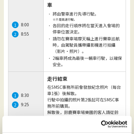
車
將由警車進行先導行駛。
是高速行駛。
※不
8:00
各回的走行順序將在當天進入會場的
停車位置決定。
8:55
請勿在賽車場摩天輪上進行賽車巡航
時，由駕駛員攜帶攝影機進行拍攝
（影片・照片）。
2輪車將成為最後一輛車行駛，以確保
安全。
走行結束
在SMSC事務所前會發放紀念照片（每台
車1張）後解散。
8:30
行駛中拍攝的照片第2張起可在SMSC事
9:25
務所前購買。
解散後，鈴鹿賽車場樂園的客人請從鈴
鹿賽車場樂園方面另外支付停車費和入
場費，然後從正門進入。