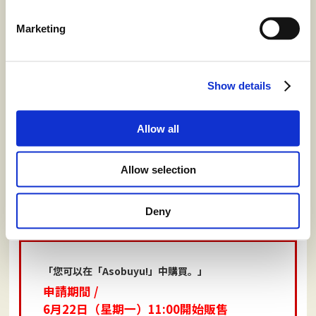
褲。另外，請勿穿著涼鞋或塑膠鞋參加。
參加走行前的會議，遵守注意事項並遵從工作人員的指示。
Marketing
注意事項請遵守，若因您的行為造成其他客人極大的困擾，
主辦單位有權判斷禁止您參加未來的活動。
此外，以下車輛的參加是不被允許的。
Show details
巴士・卡車等的大型車輛。
社會通念上極為違反公序良俗的車輛，由工作人員判斷。
發現有機油洩漏或輪胎極端磨損的車輛。
Allow all
極端地大的排氣聲音的車輛。
為了營利目的而拍攝，或對車輛進行過度宣傳的車輛。
Allow selection
排氣量為125cc以下的車輛。
Deny
申請方式
「您可以在「Asobuyu!」中購買。」
申請期間 /
6月22日（星期一）11:00開始販售