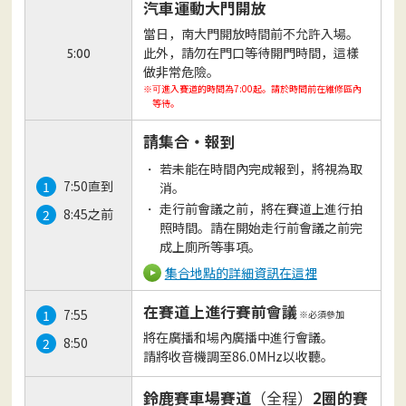
汽車運動大門開放
當日，南大門開放時間前不允許入場。
5:00
此外，請勿在門口等待開門時間，這樣
做非常危險。
進入賽道的時間為7:00起。請於時間前在維修區內
※可
等待。
請集合・報到
若未能在時間內完成報到，將視為取
7:50直到
消。
走行前會議之前，將在賽道上進行拍
8:45之前
照時間。請在開始走行前會議之前完
成上廁所等事項。
集合地點的詳細資訊在這裡
在賽道上進行賽前會議
7:55
※必須參加
將在廣播和場內廣播中進行會議。
8:50
請將收音機調至86.0MHz以收聽。
鈴鹿賽車場賽道
（全程）
2圈的賽