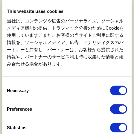
This website uses cookies
當日受付時需出示或提交的文件
当社は、コンテンツや広告のパーソナライズ、ソーシャル
駕照
メディア機能の提供、トラフィック分析のためにCookieを
使用しています。また、お客様の当サイトご利用に関する
「遊樂！」購買確認畫面或購買完成電子郵件
（智慧型手
情報を、ソーシャルメディア、広告、アナリティクスのパ
機，或出示列印的文件）
ートナーと共有し、パートナーは、お客様から提供された
情報や、パートナーのサービス利用時に収集した情報と組
み合わせる場合があります。
參加資格
日本國內需要準備一般公路駕駛執照以及汽車（4輪）和摩托
Consent
車（2輪）可行駛的許可證。
Necessary
Selection
前日應有充足的休息和睡眠，身心都要健康。
該車輛的乘車定員不得超過。
車輛整備違反等無，一般公路可行駛的車輛。
Preferences
性別・年齡・國籍等不限，但需理解日語並能理解走行前會
議，或有陪同翻譯者。
Statistics
如果您騎摩托車參加，請務必穿戴頭盔、手套、長袖和長