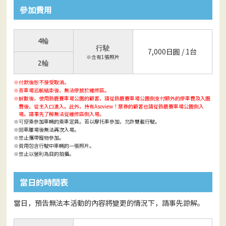
參加費用
4輪
行駛
7,000日圓 / 1台
有1張照片
※含
2輪
款後恕不接受取消。
※付
車場巡航結束後，無法停放於維修區。
※賽
散後，使用鈴鹿賽車場公園的顧客，請從鈴鹿賽車場公園側支付額外的停車費及入園
※解
費後，從主入口進入。此外，持有Asoview！票券的顧客也請從鈴鹿賽車場公園側入
場。請事先了解無法從維修區側入場。
搭乘參加車輛的乘車定員。若以摩托車參加，允許雙載行駛。
※可
車離場後無法再次入場。
※開
止攜帶寵物參加。
※禁
用包含行駛中車輛的一張照片。
※費
止以營利為目的拍攝。
※禁
當日的時間表
當日，預告無法本活動的內容將變更的情況下，請事先諒解。