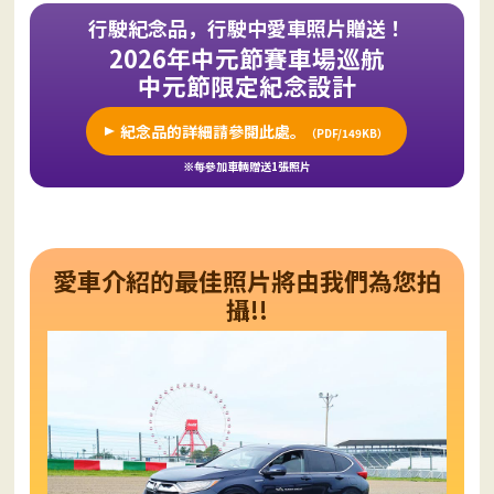
行駛紀念品，行駛中愛車照片贈送！
2026年中元節賽車場巡航
中元節限定紀念設計
紀念品的詳細請參閱此處。
（PDF/149KB）
參加車輛贈送1張照片
※每
愛車介紹的最佳照片將由我們為您拍
攝!!