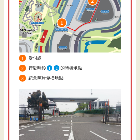
2
1
受付處
行駛時段
的待機地點
1
2
紀念照片兌換地點