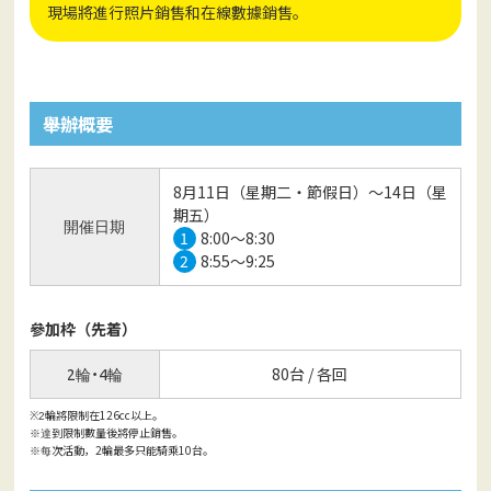
現場將進行照片銷售和在線數據銷售。
舉辦概要
8月11日（星期二・節假日）〜14日（星
期五）
開催日期
1
8:00〜8:30
2
8:55〜9:25
參加枠（先着）
2輪・4輪
80台 / 各回
輪將限制在126cc以上。
※2
到限制數量後將停止銷售。
※達
次活動，2輪最多只能騎乘10台。
※每