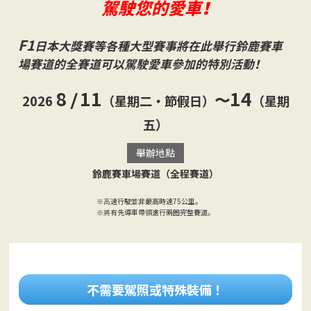
駕駛您的愛車！
F1
日本大獎賽等各種大型賽事將在此舉行
鈴鹿賽車
場賽道的全賽道可以駕駛愛車參加的特別活動！
8
11
14
/
〜
2026
（星期二・節假日）
（星期
五）
舉辦地點
鈴鹿賽車場賽道（全程賽道）
速行駛並非最高時速75公里。
※高
有先導車帶領進行兩圈完整賽道。
※將
不需要駕照或特殊裝備！