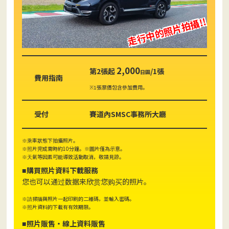
走行中的照片拍攝!!
2,000
第2張起
/1張
日圓
費用指南
張票價包含參加費用。
※1
受付
賽道內SMSC事務所大廳
車狀態下拍攝照片。
※乘
片完成需時約10分鐘。※圖片僅為示意。
※照
氣等因素可能導致活動取消，敬請見諒。
※天
購買照片資料下載服務
您也可以通过数据来欣赏您购买的照片。
掃描與照片一起印刷的二維碼，並輸入密碼。
※請
片資料的下載有有效期限。
※照
照片販售・線上資料販售