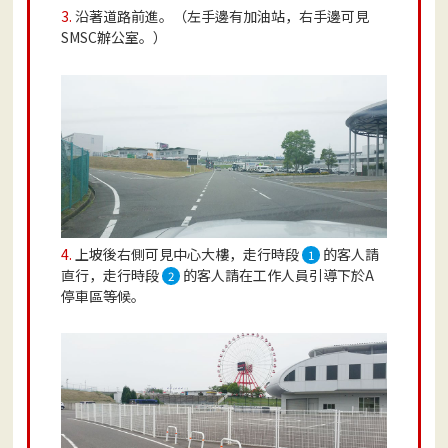
3.
沿著道路前進。（左手邊有加油站，右手邊可見
SMSC辦公室。）
4.
上坡後右側可見中心大樓，走行時段
的客人請
1
直行，走行時段
的客人請在工作人員引導下於A
2
停車區等候。