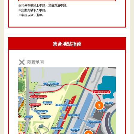
先在網路上申請，當日無法申請。
※預
由駕駛本人申請。
※請
請後無法退款。
※申
集合地點指南
隱藏地圖
3