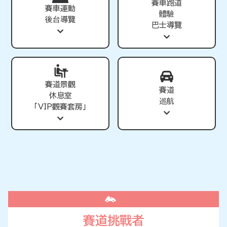
賽車跑道
賽車運動
體驗
後台導覽
巴士導覽
賽道景觀
賽道
休息室
巡航
「VIP觀賽套房」
賽道挑戰者