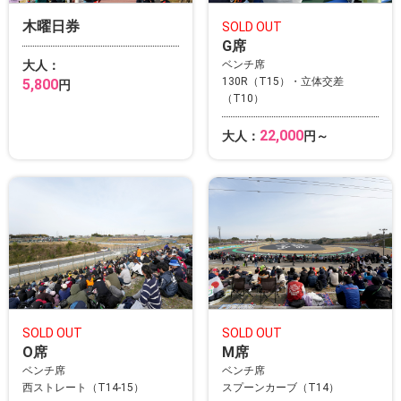
木曜日券
SOLD OUT
G席
大人：
ベンチ席
130R（T15）・立体交差
5,800
円
（T10）
22,000
大人：
円～
SOLD OUT
SOLD OUT
O席
M席
ベンチ席
ベンチ席
西ストレート（T14-15）
スプーンカーブ（T14）