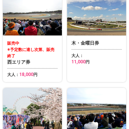
木・金曜日券
販売中
※予定数に達し次第、販売
大人：
終了
11,000
西エリア券
円
18,000
大人：
円