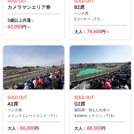
SOLD OUT
SOLD OUT
カメラマンエリア券
B2席
ベンチ席
2コーナー（T2）
3歳以上共通：
63,000
円～
74,600
大人：
円～
SOLD OUT
SOLD OUT
A2席
Q2席
ベンチ席
個別席・背もたれ有り
メインストレートエンド（T1）
Astemo シケイン（T16）
86,000
88,000
大人：
円
大人：
円