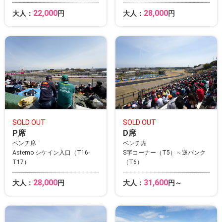
22,000
28,000
大人：
円
大人：
円
SOLD OUT
SOLD OUT
P席
D席
ベンチ席
ベンチ席
Astemo シケイン入口（T16-
S字コーナー（T5）～逆バンク
T17）
（T6）
28,000
31,600
大人：
円
大人：
円～