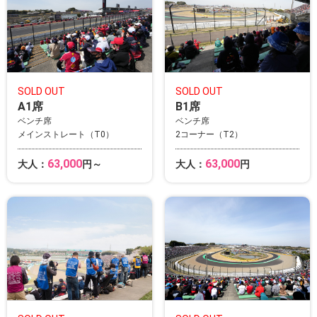
SOLD OUT
SOLD OUT
A1席
B1席
ベンチ席
ベンチ席
メインストレート（T0）
2コーナー（T2）
63,000
63,000
大人：
円～
大人：
円