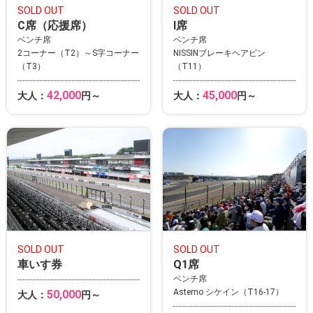
SOLD OUT
SOLD OUT
C席（応援席）
I席
ベンチ席
ベンチ席
2コーナー（T2）～S字コーナー
NISSINブレーキヘアピン
（T3）
（T11）
42,000
45,000
大人：
円～
大人：
円～
SOLD OUT
SOLD OUT
車いす券
Q1席
ベンチ席
Astemo シケイン（T16-17）
50,000
大人：
円～