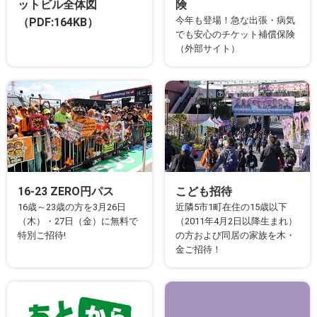
ットビル全体図
険
今年も登場！急な出張・病気
（PDF:164KB）
でも安心のチケット補償保険
（外部サイト）
16-23 ZERO円パス
こども招待
16歳～23歳の方を3月26日
近隣5市1町在住の15歳以下
（木）・27日（金）に無料で
（2011年4月2日以降生まれ）
特別ご招待!
の方および同居の家族を木・
金ご招待！