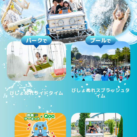
パーク
プール
で
で
びしょぬれスプラッシュタ
びしょぬれライドタイム
イム