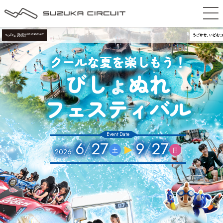
クールな夏を楽しもう！
びしょぬれ
フェスティバル
（
）
〜
（
）
6
27
9
27
/
/
土
日
2026