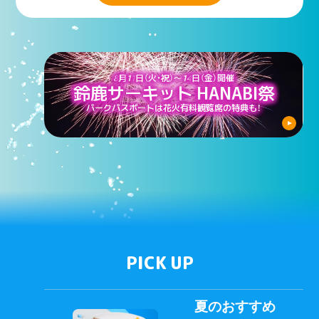
8
月
11
日（火・祝）〜
14
日（金）開催
鈴鹿サーキット HANABI祭
パークパスポートは花火有料観覧席の特典も！
PICK UP
夏のおすすめ