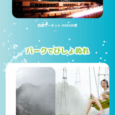
鈴鹿サーキット HANABI祭
パーク
びしょぬれ
で