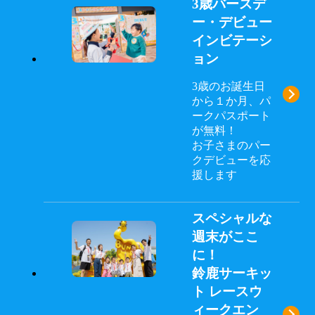
3歳バースデ
ー・デビュー
インビテーシ
ョン
3歳のお誕生日
→
から１か月、パ
ークパスポート
が無料！
お子さまのパー
クデビューを応
援します
スペシャルな
週末がここ
に！
鈴鹿サーキッ
ト レースウ
ィークエン
→