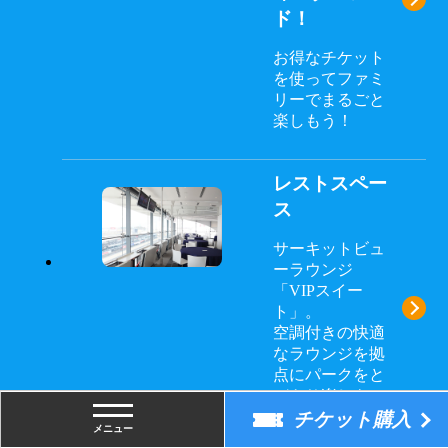
ド！
お得なチケット
を使ってファミ
リーでまるごと
楽しもう！
レストスペー
ス
サーキットビュ
ーラウンジ
「VIPスイー
→
ト」。
空調付きの快適
なラウンジを拠
点にパークをと
びきり楽しも
う！
チケット購入
メニュー