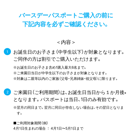
バースデーパスポートご購入の前に
下記内容を必ずご確認ください。
＜内容＞
お誕生日のお子さま（中学生以下）が対象となります。
ご同伴の方は割引でご購入いただけます。
誕生日のお子さま含め1購入最大6名まで。
※お
来園日当日が中学生以下のお子さまが対象となります。
※ご
象は二親等以内のご家族（父母・兄弟姉妹・祖父母）に限ります。
※対
ご来園日（ご利用期間）は、お誕生日当日から１か月後
※
となります。パスポートは当日、1日のみ有効です。
月の同日まで。翌月に同日が存在しない場合は、その翌日となりま
※翌
す。
■ご利用対象期間（例）
4月1日生まれの場合 ： 4月1日〜5月1日まで