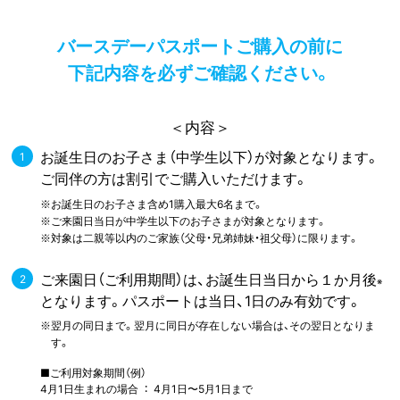
バースデーパスポートご購入の前に
下記内容を必ずご確認ください。
＜内容＞
お誕生日のお子さま（中学生以下）が対象となります。
ご同伴の方は割引でご購入いただけます。
誕生日のお子さま含め1購入最大6名まで。
※お
来園日当日が中学生以下のお子さまが対象となります。
※ご
象は二親等以内のご家族（父母・兄弟姉妹・祖父母）に限ります。
※対
ご来園日（ご利用期間）は、お誕生日当日から１か月後
※
となります。パスポートは当日、1日のみ有効です。
月の同日まで。翌月に同日が存在しない場合は、その翌日となりま
※翌
す。
■ご利用対象期間（例）
4月1日生まれの場合 ： 4月1日〜5月1日まで