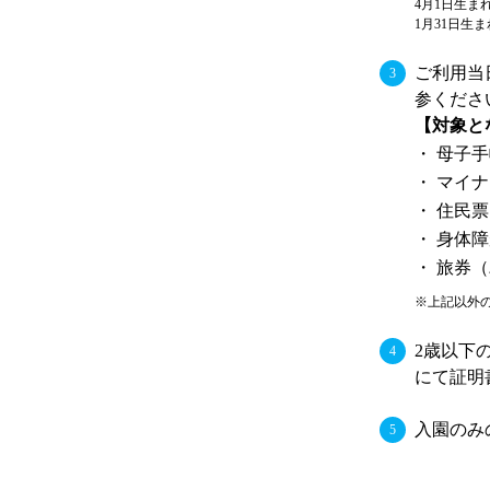
4月1日生ま
1月31日生ま
ご利用当
参くださ
【対象と
母子手
マイナ
住民票
身体障
旅券（
※上記以
2歳以下
にて証明
入園のみ