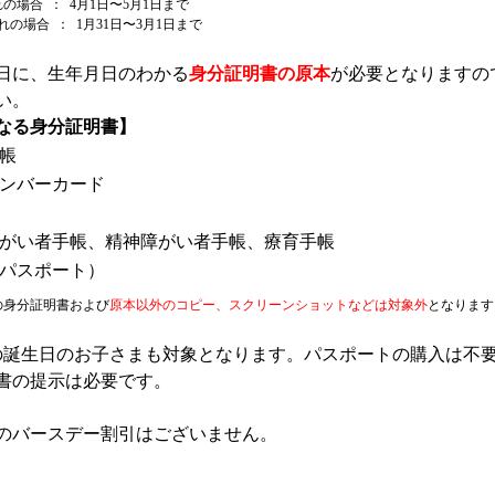
れの場合 ： 4月1日〜5月1日まで
れの場合 ： 1月31日〜3月1日まで
日に、生年月日のわかる
身分証明書の原本
が必要となりますの
い。
なる身分証明書】
帳
ンバーカード
がい者手帳、精神障がい者手帳、療育手帳
パスポート）
外の身分証明書および
原本以外のコピー、スクリーンショットなどは対象外
となります
の誕生日のお子さまも対象となります。パスポートの購入は不
書の提示は必要です。
のバースデー割引はございません。