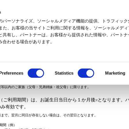
s
 be sure to check the following before purch
のパーソナライズ、ソーシャルメディア機能の提供、トラフィック
birthday passport.
す。また、お客様の当サイトご利用に関する情報を、ソーシャルメデ
と共有し、パートナーは、お客様から提供された情報や、パートナ
み合わせる場合があります。
＜Content＞
のお子さま（中学生以下）が対象となります。
方は割引でご購入いただけます。
Preferences
Statistics
Marketing
日のお子さま含め1購入最大6名まで。
日当日が中学生以下のお子さまが対象となります。
二親等以内のご家族（父母・兄弟姉妹・祖父母）に限ります。
（ご利用期間）は、お誕生日当日から１か月後
となります。
※
のみ有効です。
の同日まで。翌月に同日が存在しない場合は、その翌日となります。
象期間（例）