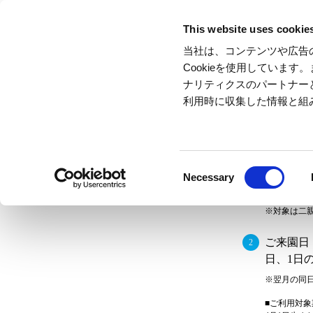
This website uses cookie
Please
当社は、コンテンツや広告
Cookieを使用していま
ナリティクスのパートナー
利用時に収集した情報と組
お誕生日
ご同伴の
Consent
Necessary
Selection
※お誕生
※ご来園
※対象は
ご来園日
日、1日
※翌月
■ご利用対