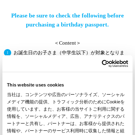
Please be sure to check the following before
purchasing a birthday passport.
＜Content＞
お誕生日のお子さま（中学生以下）が対象となりま
す。
ご同伴の方は割引でご購入いただけます。
※お誕生日のお子さま含め1購入最大6名まで。
※ご来園日当日が中学生以下のお子さまが対象となります。
This website uses cookies
※対象は二親等以内のご家族（父母・兄弟姉妹・祖父母）に限ります。
当社は、コンテンツや広告のパーソナライズ、ソーシャル
ご来園日（ご利用期間）は、お誕生日当日から１か月
メディア機能の提供、トラフィック分析のためにCookieを
後
となります。パスポートは当日、1日のみ有効で
使用しています。また、お客様の当サイトご利用に関する
※
す。
情報を、ソーシャルメディア、広告、アナリティクスのパ
ートナーと共有し、パートナーは、お客様から提供された
※翌月の同日まで。翌月に同日が存在しない場合は、その翌日となりま
す。
情報や、パートナーのサービス利用時に収集した情報と組