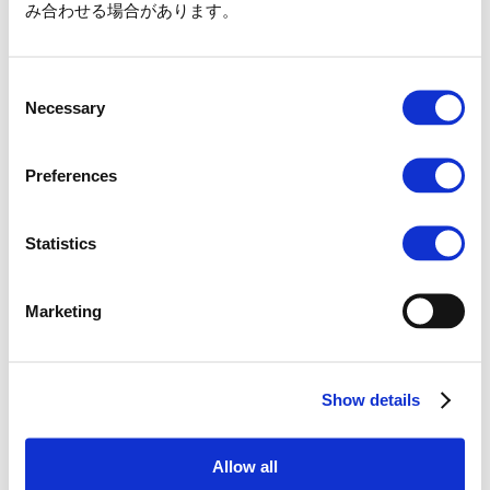
み合わせる場合があります。
■ご利用対象期間（例）
4月1日生まれの場合 ： 4月1日〜5月1日まで
1月31日生まれの場合 ： 1月31日〜3月1日まで
Consent
ご利用当日に、生年月日のわかる
身分証明書の原本
が
Necessary
Selection
必要となりますので、必ずご持参ください。
【対象となる身分証明書】
Preferences
母子手帳
マイナンバーカード
住民票
Statistics
身体障がい者手帳、精神障がい者手帳、療育手帳
旅券（パスポート）
Marketing
※上記以外の身分証明書および
原本以外のコピー、スクリーンショット
などは対象外
となります。
Show details
2歳以下の誕生日のお子さまも対象となります。パス
ポートの購入は不要ですが、現地にて証明書の提示は
必要です。
Allow all