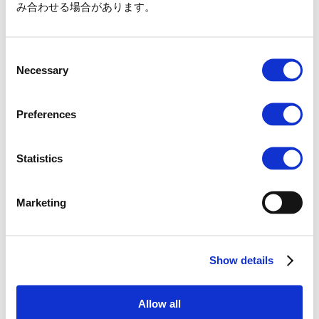
み合わせる場合があります。
■ご利用対象期間（例）
4月1日生まれの場合 ： 4月1日〜5月1日まで
1月31日生まれの場合 ： 1月31日〜3月1日まで
Consent
ご利用当日に、生年月日のわかる
身分証明書の原本
が
Necessary
Selection
必要となりますので、必ずご持参ください。
【対象となる身分証明書】
Preferences
母子手帳
マイナンバーカード
住民票
Statistics
身体障がい者手帳、精神障がい者手帳、療育手帳
旅券（パスポート）
Marketing
※上記以外の身分証明書および
原本以外のコピー、スクリーンショット
などは対象外
となります。
Show details
2歳以下の誕生日のお子さまも対象となります。パス
ポートの購入は不要ですが、現地にて証明書の提示は
必要です。
Allow all