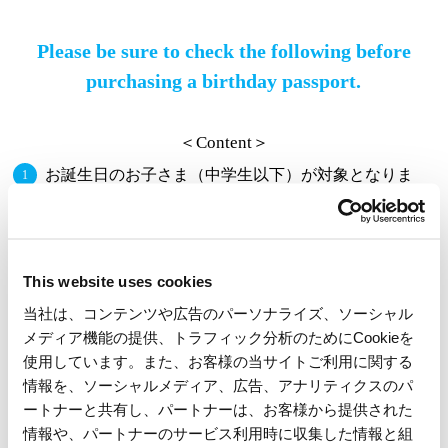
Please be sure to check the following before
purchasing a birthday passport.
＜Content＞
お誕生日のお子さま（中学生以下）が対象となりま
す。
ご同伴の方は割引でご購入いただけます。
※お誕生日のお子さま含め1購入最大6名まで。
※ご来園日当日が中学生以下のお子さまが対象となります。
This website uses cookies
※対象は二親等以内のご家族（父母・兄弟姉妹・祖父母）に限ります。
当社は、コンテンツや広告のパーソナライズ、ソーシャル
ご来園日（ご利用期間）は、お誕生日当日から１か月
メディア機能の提供、トラフィック分析のためにCookieを
後
となります。パスポートは当日、1日のみ有効で
使用しています。また、お客様の当サイトご利用に関する
※
す。
情報を、ソーシャルメディア、広告、アナリティクスのパ
ートナーと共有し、パートナーは、お客様から提供された
※翌月の同日まで。翌月に同日が存在しない場合は、その翌日となりま
す。
情報や、パートナーのサービス利用時に収集した情報と組