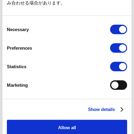
み合わせる場合があります。
■ご利用対象期間（例）
4月1日生まれの場合 ： 4月1日〜5月1日まで
1月31日生まれの場合 ： 1月31日〜3月1日まで
Consent
ご利用当日に、生年月日のわかる
身分証明書の原本
が
Necessary
Selection
必要となりますので、必ずご持参ください。
【対象となる身分証明書】
Preferences
母子手帳
マイナンバーカード
住民票
Statistics
身体障がい者手帳、精神障がい者手帳、療育手帳
旅券（パスポート）
Marketing
※上記以外の身分証明書および
原本以外のコピー、スクリーンショット
などは対象外
となります。
Show details
2歳以下の誕生日のお子さまも対象となります。パス
ポートの購入は不要ですが、現地にて証明書の提示は
必要です。
Allow all