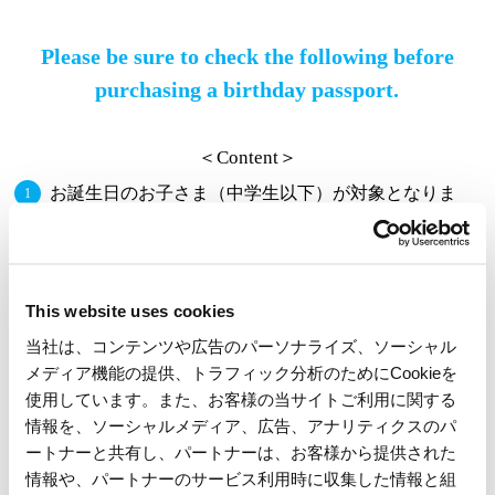
Please be sure to check the following before
purchasing a birthday passport.
＜Content＞
お誕生日のお子さま（中学生以下）が対象となりま
す。
ご同伴の方は割引でご購入いただけます。
※お誕生日のお子さま含め1購入最大6名まで。
※ご来園日当日が中学生以下のお子さまが対象となります。
This website uses cookies
※対象は二親等以内のご家族（父母・兄弟姉妹・祖父母）に限ります。
当社は、コンテンツや広告のパーソナライズ、ソーシャル
ご来園日（ご利用期間）は、お誕生日当日から１か月
メディア機能の提供、トラフィック分析のためにCookieを
後
となります。パスポートは当日、1日のみ有効で
使用しています。また、お客様の当サイトご利用に関する
※
す。
情報を、ソーシャルメディア、広告、アナリティクスのパ
ートナーと共有し、パートナーは、お客様から提供された
※翌月の同日まで。翌月に同日が存在しない場合は、その翌日となりま
す。
情報や、パートナーのサービス利用時に収集した情報と組