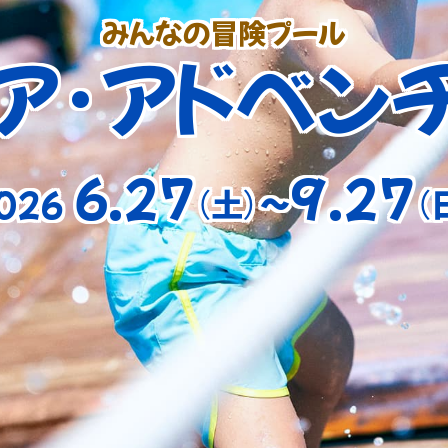
みんなの冒険プール
ア・アドベン
6.27
9.27
026
（土）〜
（