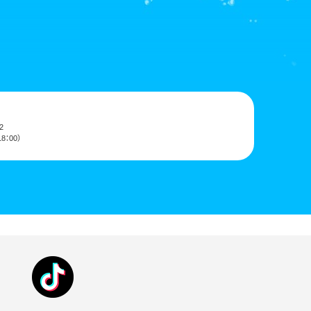
2
8：00）