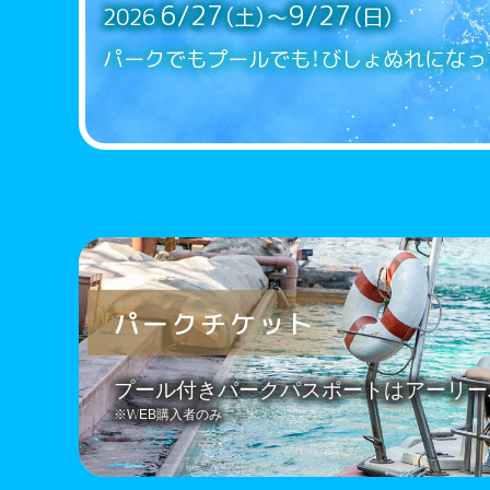
6/27
9/27
2026
（土）〜
（日）
パークでもプールでも！
びしょぬれになっ
パークチケット
プール付きパークパスポートは
アーリー
EB購入者のみ
※W