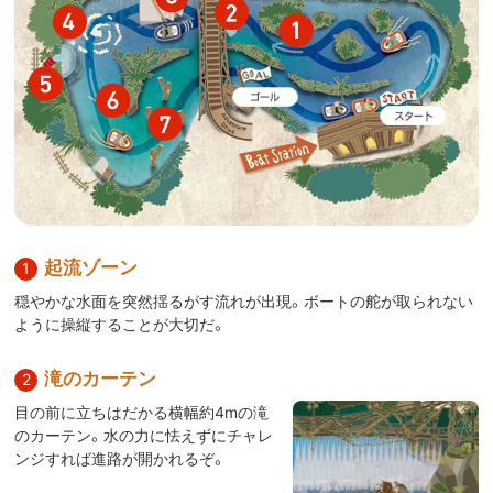
起流ゾーン
穏やかな水面を突然揺るがす流れが出現。ボートの舵が取られない
ように操縦することが大切だ。
滝のカーテン
目の前に立ちはだかる横幅約4mの滝
のカーテン。水の力に怯えずにチャレ
ンジすれば進路が開かれるぞ。